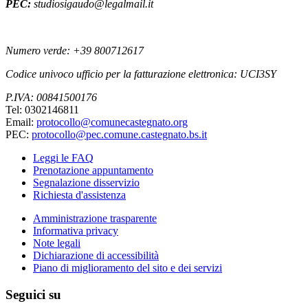
PEC:
studiosigaudo@legalmail.it
Numero verde: +39 800712617
Codice univoco ufficio per la fatturazione elettronica: UCI3SY
P.IVA: 00841500176
Tel: 0302146811
Email:
protocollo@comunecastegnato.org
PEC:
protocollo@pec.comune.castegnato.bs.it
Leggi le FAQ
Prenotazione appuntamento
Segnalazione disservizio
Richiesta d'assistenza
Amministrazione trasparente
Informativa privacy
Note legali
Dichiarazione di accessibilità
Piano di miglioramento del sito e dei servizi
Seguici su