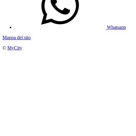
Whatsapp
Mappa del sito
©
MyCity